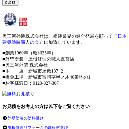
CLOSE
奥三河外装株式会社は、塗装業界の健全発展を願って『
日本
建築塗装職人の会
』に加盟しています。
■創業1960年（昭和35年）
■外壁塗装・屋根修理の職人直営店
■奥三河外装 株式会社
■本 店：新城市屋敷137−2
■板金工場：新城市富岡字半ノ木40番地の1
■お客様窓口：0120-827-307
お見積をお考えの方は以下をご覧ください
外壁塗装の塗料選び
屋根修理リフォームの屋根材選び