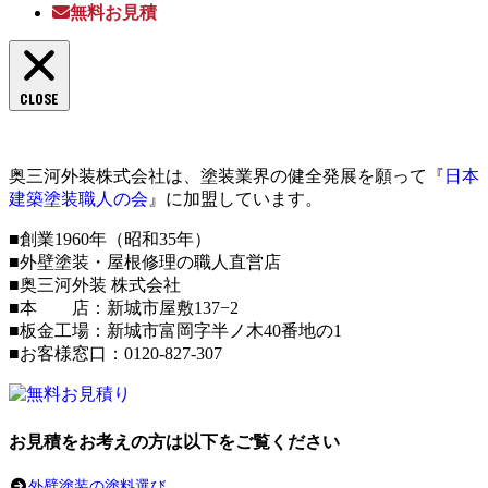
無料お見積
CLOSE
奥三河外装株式会社は、塗装業界の健全発展を願って『
日本
建築塗装職人の会
』に加盟しています。
■創業1960年（昭和35年）
■外壁塗装・屋根修理の職人直営店
■奥三河外装 株式会社
■本 店：新城市屋敷137−2
■板金工場：新城市富岡字半ノ木40番地の1
■お客様窓口：0120-827-307
お見積をお考えの方は以下をご覧ください
外壁塗装の塗料選び