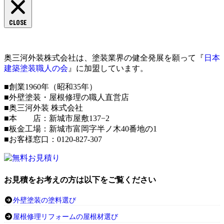
CLOSE
奥三河外装株式会社は、塗装業界の健全発展を願って『
日本
建築塗装職人の会
』に加盟しています。
■創業1960年（昭和35年）
■外壁塗装・屋根修理の職人直営店
■奥三河外装 株式会社
■本 店：新城市屋敷137−2
■板金工場：新城市富岡字半ノ木40番地の1
■お客様窓口：0120-827-307
お見積をお考えの方は以下をご覧ください
外壁塗装の塗料選び
屋根修理リフォームの屋根材選び