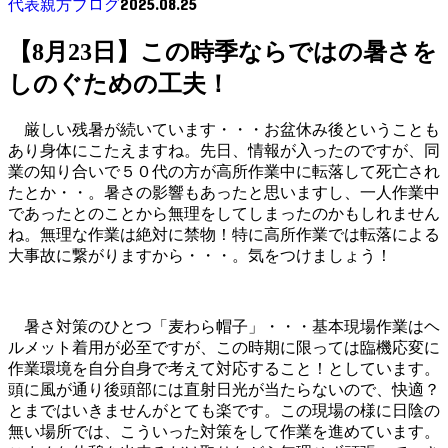
2025.08.25
代表親方ブログ
【8月23日】この時季ならではの暑さを
しのぐための工夫！
厳しい残暑が続いています・・・お盆休み後ということも
あり身体にこたえますね。先日、情報が入ったのですが、同
業の知り合いで５０代の方が高所作業中に転落して死亡され
たとか・・。暑さの影響もあったと思いますし、一人作業中
であったとのことから無理をしてしまったのかもしれません
ね。無理な作業は絶対に禁物！特に高所作業では転落による
大事故に繋がりますから・・・。気をつけましょう！
暑さ対策のひとつ「麦わら帽子」・・・基本現場作業はヘ
ルメット着用が必至ですが、この時期に限っては臨機応変に
作業環境を自分自身で考えて対応すること！としています。
頭に風が通り後頭部には直射日光が当たらないので、快適？
とまではいきませんがとても楽です。この現場の様に日陰の
無い場所では、こういった対策をして作業を進めています。