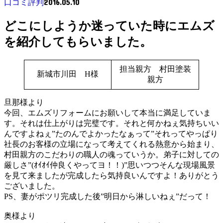
2016.05.10
口コミ評判
どこにしようか迷っていた時にエムズ
を紹介してもらいました。
担当親方 村田塗装
新城市川田 H様
親方
旦那様より
今回、エムズリフォームにお願いして本当に満足していま
す。それは仕上がりは完璧です。それと何かねぇ気持ちいい
んですよねぇ”たのんでよかったなぁって”それってやっぱり
社長のお客様の立場になって考えてくれる熱意から始まり、
村田親方のこだわりの職人の魂っていうか。弟子に対しての
厳しさ”(ｵｲｵｲ仲良くやってヨ！！)”思いつつそんな現場風景
を見て来ましたが完成したら気持良いんですよ！ありがとう
ございました。
PS、妻がポツリ完成した後”明日から淋しいねぇ”だって！
奥様より