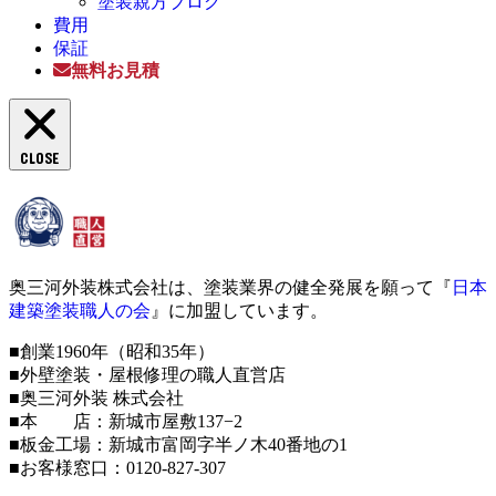
塗装親方ブログ
費用
保証
無料お見積
CLOSE
奥三河外装株式会社は、塗装業界の健全発展を願って『
日本
建築塗装職人の会
』に加盟しています。
■創業1960年（昭和35年）
■外壁塗装・屋根修理の職人直営店
■奥三河外装 株式会社
■本 店：新城市屋敷137−2
■板金工場：新城市富岡字半ノ木40番地の1
■お客様窓口：0120-827-307