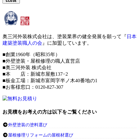
CLOSE
奥三河外装株式会社は、塗装業界の健全発展を願って『
日本
建築塗装職人の会
』に加盟しています。
■創業1960年（昭和35年）
■外壁塗装・屋根修理の職人直営店
■奥三河外装 株式会社
■本 店：新城市屋敷137−2
■板金工場：新城市富岡字半ノ木40番地の1
■お客様窓口：0120-827-307
お見積をお考えの方は以下をご覧ください
外壁塗装の塗料選び
屋根修理リフォームの屋根材選び