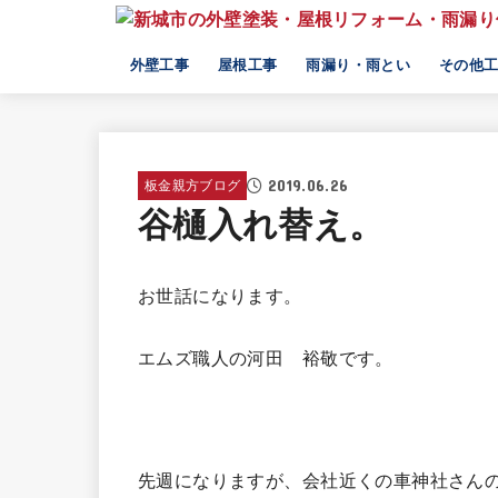
外壁工事
屋根工事
雨漏り・雨とい
その他
外壁修理・補修
外壁塗装
外壁張り替え工事
屋根修理
屋根塗装
屋根カバー工法
屋根葺き替え工事
雨漏り修理
雨樋修理・交換
倉庫工事
2019.06.26
板金親方ブログ
谷樋入れ替え。
お世話になります。
エムズ職人の河田 裕敬です。
先週になりますが、会社近くの車神社さん