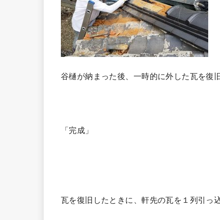
谷樋が納まった後、一時的に外した瓦を復
「完成」
瓦を復旧したときに、軒先の瓦を１列引っ