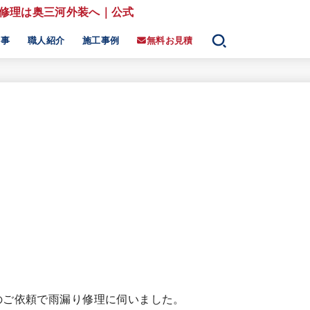
工事
職人紹介
施工事例
無料お見積
保証
費用
のご依頼で雨漏り修理に伺いました。