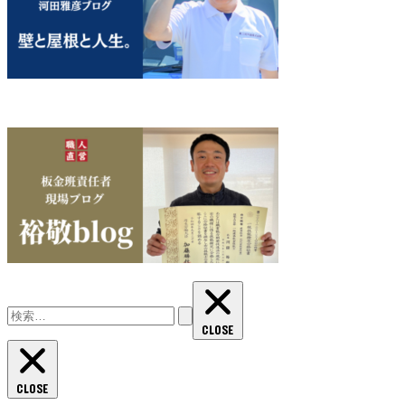
検
索:
CLOSE
CLOSE