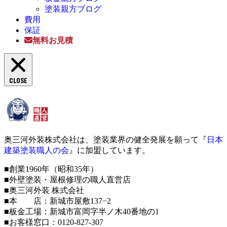
塗装親方ブログ
費用
保証
無料お見積
CLOSE
奥三河外装株式会社は、塗装業界の健全発展を願って『
日本
建築塗装職人の会
』に加盟しています。
■創業1960年（昭和35年）
■外壁塗装・屋根修理の職人直営店
■奥三河外装 株式会社
■本 店：新城市屋敷137−2
■板金工場：新城市富岡字半ノ木40番地の1
■お客様窓口：0120-827-307