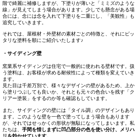
階で綺麗に補修しますが、下塗りが薄いと「ミミズのような
線」が見えてしまう場合があります。少しでも懸念がある場
合には、念には念を入れて下塗りを二重にし、「美観性」も
追究していきます。
それでは、屋根材・外壁材の素材ごとの特徴と、それにピッ
タリな塗料を順にご紹介いたします♪
・サイディング壁
窯業系サイディングは住宅で一般的に使われる壁材です。扱
う塗料は、お客様が求める耐候性によって種類を変えていき
ます。
見た目は千差万別で、様々なデザインの壁があるため、上か
ら塗りつぶしても良いか、それとも元々の色合いを残す「ク
リアー塗装」をするのか等も確認もしています。
また、サイディングの壁には「タイル調」のデザインもあり
ます。このような壁を一色で塗ってしまう場合もあります
が、それではせっかくの形状が無駄になってしまいます。私
たちは、
手間を惜しまずに凹凸部分の色を使い分け、メリハ
リを効かせています。