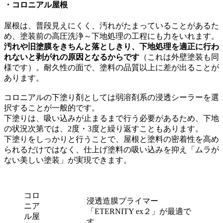
・コロニアル屋根
屋根は、普段見えにくく、汚れがたまっていることがあるた
め、塗装前の高圧洗浄～下地処理の工程にも力をいれます。
汚れや旧塗膜をきちんと落としきり、下地処理を適正に行わ
れないと剥がれの原因となるからです
（これは外壁塗装も同
様です）。耐久性の面で、塗料の品質以上に差が出ることが
あります。
コロニアルの下塗り剤としては弱溶剤系の浸透シーラーを選
択することが一般的です。
下塗りは、吸い込みが止まるまで行う必要があるため、下地
の状況次第では、2度・3度と繰り返すこともあります。
下塗りをしっかりと行うことで、屋根と塗料の密着性を高め
られるだけではなく、仕上げ塗料の吸い込みを抑え「ムラが
ない美しい塗装」が実現できます。
コロ
浸透造膜プライマー
ニア
「ETERNITY ex２」が最適で
ル屋
す。