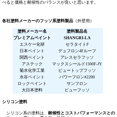
べると価格と耐候性のバランスが良いと思います。
各社塗料メーカーのフッソ系塗料製品
（外壁用）
塗料メーカー名
塗料製品名
プレミアムペイント
SHANGRI-LA
エスケー化研
セラタイトF
日本ペイント
デュフロン4Fルーフ
関西ペイント
アレスセラフッソ
アステック
マックスシールド1500F-JY
菊水化学工業
ビュートップフッソ
水谷ペイント
パワーフロン#2200
ロックペイント
サンフロン
大日本塗料
ビューフッソ
シリコン塗料
シリコン系の塗料は、
耐候性とコストパフォーマンスとの