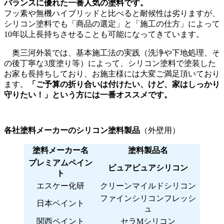
バランスに優れた一番人気の塗料です。
フッ素や無機ハイブリッドと比べると耐候性は劣りますが、
シリコン塗料でも「商品の選定」と「施工の仕方」によって
10年以上長持ちさせることも可能になってきています。
奥三河外装では、基本施工法の実践（洗浄や下地処理、そ
の後丁寧な3度塗り等）によって、シリコン塗料で塗装した
お家も長持ちしており、お施主様には大変ご満足頂いており
ます。
「ご予算の折り合いは付けたい、けど、家はしっかり
守りたい！」という方には一番オススメです。
各社塗料メーカーのシリコン塗料製品
（外壁用）
塗料メーカー名
塗料製品名
プレミアムペイン
ピュアピュアシリコン
ト
エスケー化研
クリーンマイルドシリコン
ファインシリコンフレッシ
日本ペイント
ュ
関西ペイント
セラMシリコン