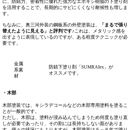
に、防錆力、密着性に優れた強力なエポキシ樹脂の下塗り剤
を活用することで、長期的にサビにくくなり耐候性も増しま
す。
ちなみに、奥三河外装の鋼板系の外壁塗装は、
「まるで張り
替えたように見える」と評判です♪
これは、メタリック感を
出すように表現しているのですが、ある程度テクニックが必
要です。
金属
防錆下塗り剤「SUMRAIex」が
系素
オススメです。
材
・木部
木部塗装では、キシラデコールなどの木部専用塗料を塗るこ
とが一般的です。
ただし、木部は、塗料が浸み込んでしまうため何度も塗り直
しが必要であったり、その割には長持ちしない面がありま
す。個々の状況にもよりますが、木部塗装は５～６年で塗り