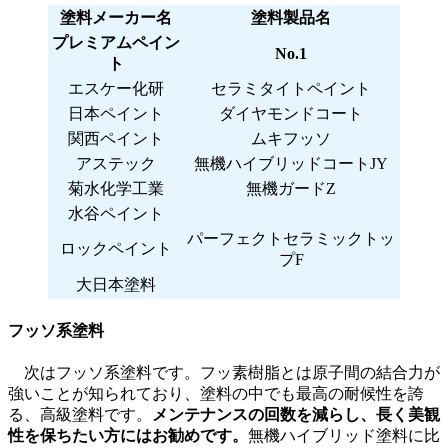
塗料メーカー名
塗料製品名
プレミアムペイン
No.1
ト
エスケー化研
セラミタイトペイント
日本ペイント
ダイヤモンドコート
関西ペイント
ムキフッソ
アステック
無機ハイブリッドコートJY
菊水化学工業
無機ガードZ
水谷ペイント
パーフェクトセラミックトッ
ロックペイント
プF
大日本塗料
フッソ系塗料
次はフッソ系塗料です。フッ素樹脂とは原子間の結合力が
強いことが知られており、塗料の中でも最高の耐候性を誇
る、高級塗料です。
メンテナンスの回数を減らし、長く美観
性を保ちたい方にはお勧めです。
無機ハイブリッド塗料に比